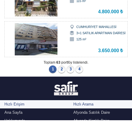
115 m²
4.800.000 ₺
CUMHURİYET MAHALLESİ
3+1 SATILIK APARTMAN DAİRESİ
125 m²
3.650.000 ₺
Toplam
63
portföy listelendi.
1
2
3
4
Hızlı Erişim
Hızlı Arama
Ana Sayfa
Afyonda Satılık Daire
Hakkımızda
Afyonda Kiralık Daire
Danışmanlarımız
Afyonda Satılık Dükkan