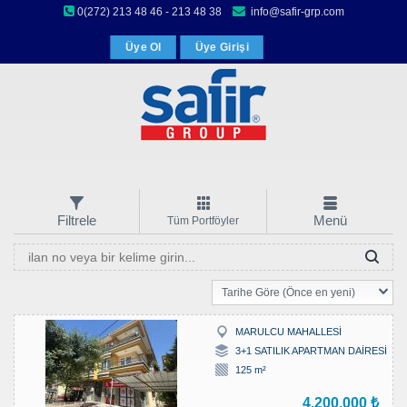
0(272) 213 48 46 - 213 48 38
info@safir-grp.com
Üye Ol
Üye Girişi
Filtrele
Menü
Tüm Portföyler
Tarihe Göre (Önce en yeni)
MARULCU MAHALLESİ
3+1 SATILIK APARTMAN DAİRESİ
125 m²
4.200.000 ₺