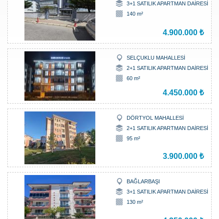
3+1 SATILIK APARTMAN DAİRESİ
140 m²
4.900.000 ₺
SELÇUKLU MAHALLESİ
2+1 SATILIK APARTMAN DAİRESİ
60 m²
4.450.000 ₺
DÖRTYOL MAHALLESİ
2+1 SATILIK APARTMAN DAİRESİ
95 m²
3.900.000 ₺
BAĞLARBAŞI
3+1 SATILIK APARTMAN DAİRESİ
130 m²