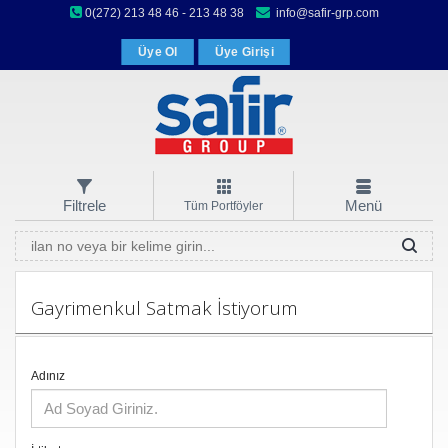
0(272) 213 48 46 - 213 48 38
info@safir-grp.com
Üye Ol
Üye Girişi
Filtrele
Menü
Tüm Portföyler
Gayrimenkul Satmak İstiyorum
Adınız